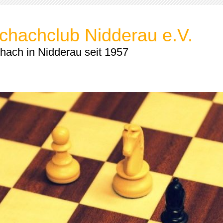
chachclub Nidderau e.V.
hach in Nidderau seit 1957