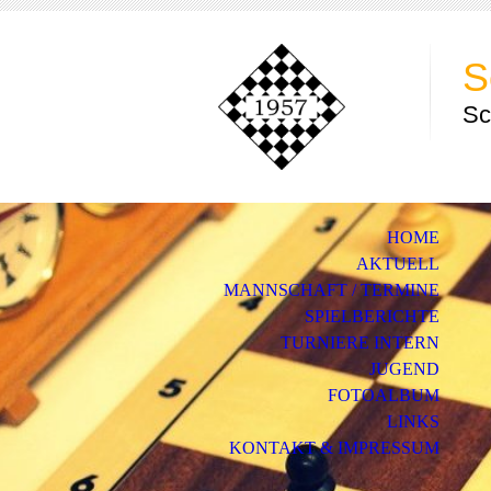
S
Sc
HOME
AKTUELL
MANNSCHAFT / TERMINE
SPIELBERICHTE
TURNIERE INTERN
JUGEND
FOTOALBUM
LINKS
KONTAKT & IMPRESSUM