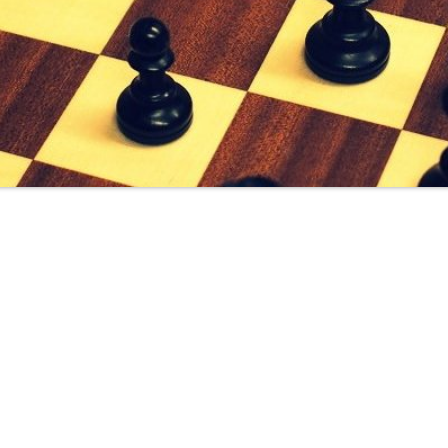
Interessieren Sie sich für das "königliche Spiel"?
Dann sind Sie richtig auf unseren Seiten rund um das Hobby Schach!
geschrittener, ob zum Reinschnuppern oder zum Turnierspiel - jeder un
Unser Spielabend ist jeweils Mittwoch abends ab 20.00 Uhr
und Jugendtraining Freitags 18-19:30 Uhr im
Hessischen Hof (Hintereingang)
hinter dem Restaurant "Galini"
Friedberger Str. 27, 61130 Nidderau Heldenbergen.