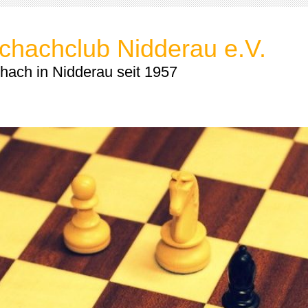
chachclub Nidderau e.V.
hach in Nidderau seit 1957