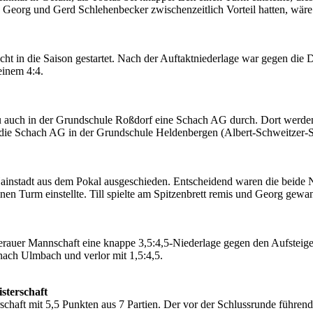
 Georg und Gerd Schlehenbecker zwischenzeitlich Vorteil hatten, wär
hlecht in die Saison gestartet. Nach der Auftaktniederlage war gegen d
einem 4:4.
u auch in der Grundschule Roßdorf eine Schach AG durch. Dort werden
d die Schach AG in der Grundschule Heldenbergen (Albert-Schweitzer-S
 Hainstadt aus dem Pokal ausgeschieden. Entscheidend waren die beide
nen Turm einstellte. Till spielte am Spitzenbrett remis und Georg gewa
dderauer Mannschaft eine knappe 3,5:4,5-Niederlage gegen den Aufste
 nach Ulmbach und verlor mit 1,5:4,5.
sterschaft
schaft mit 5,5 Punkten aus 7 Partien. Der vor der Schlussrunde führen