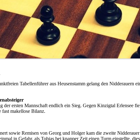
b
punktfreien Tabellenführer aus Heusenstamm gelang den Nidderauern e
enabsteiger
der ersten Mannschaft endlich ein Sieg. Gegen Kinzigtal Erlensee fiel e
 fast makellose Bilanz.
nert sowie Remisen von Georg und Holger kam die zweite Nidderauer
mal in Gefahr, als Tobias bei knapper Zeit einen Turm einstellte, die