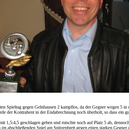
en Spieltag gegen Gelnhausen 2 kampflos, da der Gegner wegen 5 in de
e der Kontrahent in der Endabrechnung noch überholt, so dass ein gute
t 1,5:4,5 geschlagen geben und rutschte noch auf Platz 5 ab, dennoch 
 im abschließenden Spiel am Spitzenbrett gegen einen starken Gegner