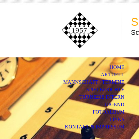
S
Sc
HOME
AKTUELL
MANNSCHAFT / TERMINE
SPIELBERICHTE
TURNIERE INTERN
JUGEND
FOTOALBUM
LINKS
KONTAKT & IMPRESSUM